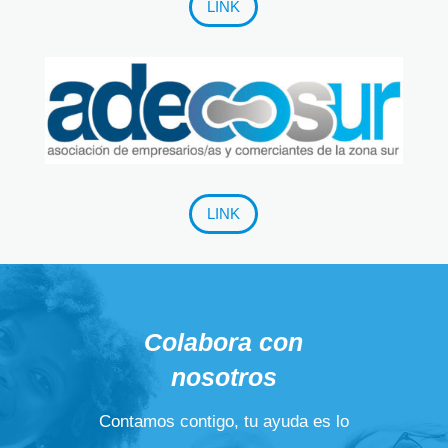
LINK
LINK
Colabora con
nosotros
Contamos contigo, tu ayuda es lo