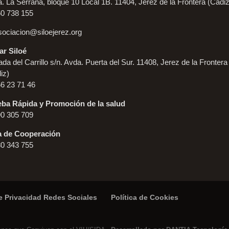
. La Serrana, bloque 10 Local 1B. 11404, Jerez de la Frontera (Cádiz
60 738 155
sociacion@siloejerez.org
r Siloé
da del Carrillo s/n. Avda. Puerta del Sur. 11408, Jerez de la Frontera
iz)
56 23 71 46
ba Rápida y Promoción de la salud
90 305 709
a de Cooperación
80 343 755
de Privacidad Redes Sociales
Política de Cookies