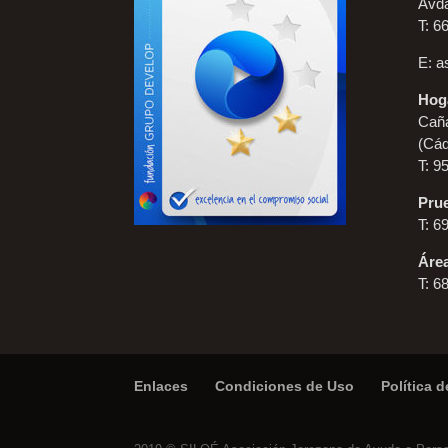
Avda
T: 6
E:
a
Hoga
Caña
(Cád
T: 9
Prue
T: 6
Áre
T: 6
Enlaces
Condiciones de Uso
Política 