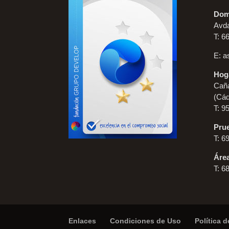
Domi
Avda
T: 6
E:
a
Hoga
Caña
(Cád
T: 9
Prue
T: 6
Áre
T: 6
Enlaces
Condiciones de Uso
Política 