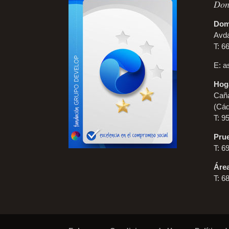
Don
Domi
Avda
T: 6
E:
a
Hoga
Caña
(Cád
T: 9
Prue
T: 6
Áre
T: 6