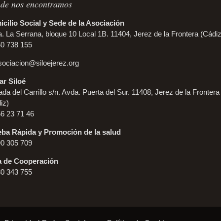
de nos encontramos
cilio Social y Sede de la Asociación
. La Serrana, bloque 10 Local 1B. 11404, Jerez de la Frontera (Cádiz
60 738 155
sociacion@siloejerez.org
r Siloé
da del Carrillo s/n. Avda. Puerta del Sur. 11408, Jerez de la Frontera
iz)
56 23 71 46
ba Rápida y Promoción de la salud
90 305 709
a de Cooperación
80 343 755