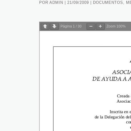
POR
ADMIN
|
21/09/2009
|
DOCUMENTOS
,
M
Página
1
/
30
Zoom
100%