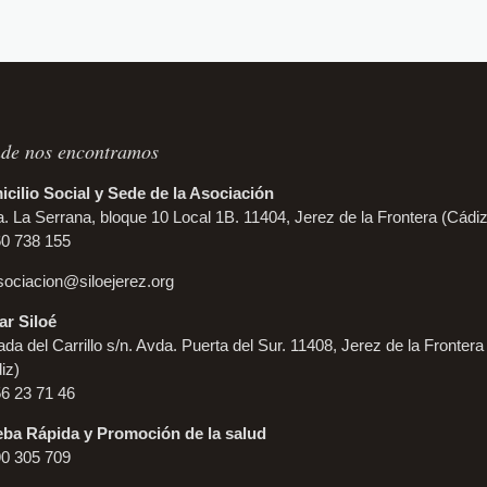
de nos encontramos
cilio Social y Sede de la Asociación
. La Serrana, bloque 10 Local 1B. 11404, Jerez de la Frontera (Cádiz
60 738 155
sociacion@siloejerez.org
r Siloé
da del Carrillo s/n. Avda. Puerta del Sur. 11408, Jerez de la Frontera
iz)
56 23 71 46
ba Rápida y Promoción de la salud
90 305 709