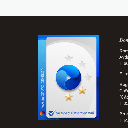
Don
Domi
Avda
T: 6
E:
a
Hoga
Caña
(Cád
T: 9
Prue
T: 6