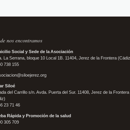
de nos encontramos
cilio Social y Sede de la Asociación
. La Serrana, bloque 10 Local 1B. 11404, Jerez de la Frontera (Cádiz
60 738 155
sociacion@siloejerez.org
r Siloé
da del Carrillo s/n. Avda. Puerta del Sur. 11408, Jerez de la Frontera
iz)
56 23 71 46
ba Rápida y Promoción de la salud
90 305 709