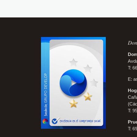
Don
Domi
Avda
T: 6
E:
a
Hoga
Caña
(Cád
T: 9
Prue
T: 6