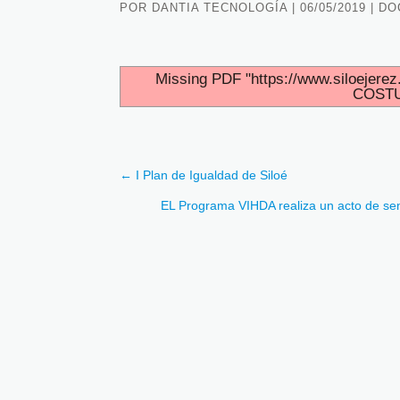
POR
DANTIA TECNOLOGÍA
|
06/05/2019
|
DO
Missing PDF "https://www.siloejer
COSTU
←
I Plan de Igualdad de Siloé
EL Programa VIHDA realiza un acto de sens