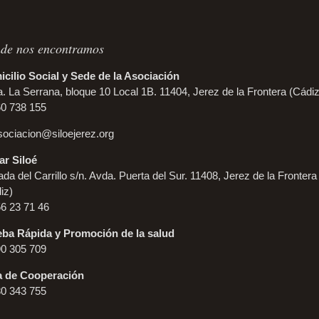
de nos encontramos
cilio Social y Sede de la Asociación
. La Serrana, bloque 10 Local 1B. 11404, Jerez de la Frontera (Cádiz
60 738 155
sociacion@siloejerez.org
r Siloé
da del Carrillo s/n. Avda. Puerta del Sur. 11408, Jerez de la Frontera
iz)
56 23 71 46
ba Rápida y Promoción de la salud
90 305 709
a de Cooperación
80 343 755