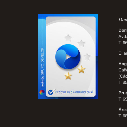
Don
Domi
Avda
T: 6
E:
a
Hoga
Caña
(Cád
T: 9
Prue
T: 6
Áre
T: 6