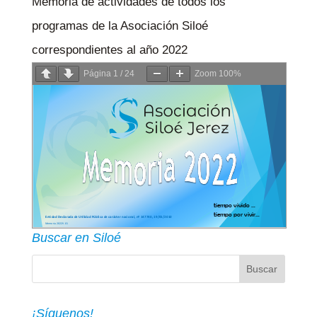
Memoria de actividades de todos los
programas de la Asociación Siloé
correspondientes al año 2022
Página
1
/
24
Zoom
100%
Buscar en Siloé
¡Síguenos!