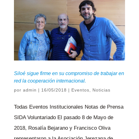
Siloé sigue firme en su compromiso de trabajar en
red la cooperación internacional.
por
admin
|
16/05/2018
|
Eventos
,
Noticias
Todas Eventos Institucionales Notas de Prensa
SIDA Voluntariado El pasado 8 de Mayo de
2018, Rosalía Bejarano y Francisco Oliva
representaron a la Asociación Jerezana de